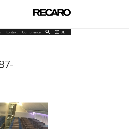
p
n
Kontakt
Compliance
DE
87-