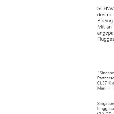
SCHWAE
des neu
Boeing 
Mit an 
angepas
Flugges
“Singapor
Partnersc
CL3710 al
Mark Hill
Singapore
Fluggesel
CL3710 fü