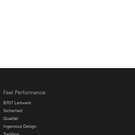
Feel Performance
B707 Leitwerk
Sicherheit
Qualität
Ingenious Design
Tradition