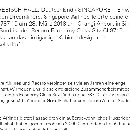
BISCH HALL, Deutschland / SINGAPORE – Einw
en Dreamliners: Singapore Airlines feierte seine e
787-10 am 28. März 2018 am Changi Airport in Sin
Bord ist der Recaro Economy-Class-Sitz CL3710 –
st an das einzigartige Kabinendesign der
ellschaft.
e Airlines und Recaro verbindet seit vielen Jahren eine enge
haft. Wir freuen uns, diese erfolgreiche Zusammenarbeit mit d
s ersten Economy-Class-Sitz für die neue 787-10 fortzusetzen”, 
er, geschäftsführender Gesellschafter von Recaro Aircraft Seati
 Airlines bietet Passagieren ein außergewöhnliches Flugerlebn
lschaft hat insgesamt mehr als 20.000 komfortable Leichtbausi
r ihre Langstreckenflotte bestellt.