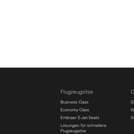
Flugzeugsitze
C
Business Class
S
Economy Class
W
Embraer E-Jet Seats
S
Lösungen für schnellere
Flugzeugsitze