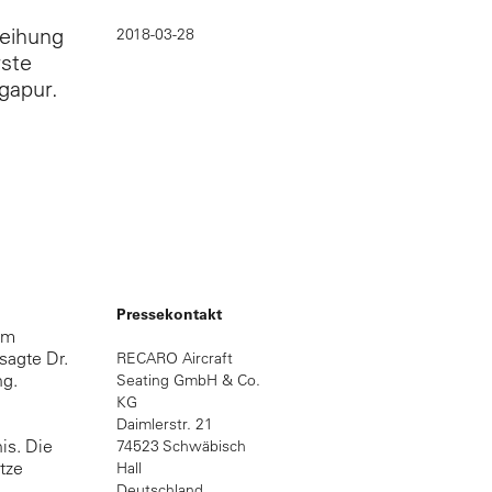
eihung
2018-03-28
rste
gapur.
Pressekontakt
em
sagte Dr.
RECARO Aircraft
ng.
Seating GmbH & Co.
KG
Daimlerstr. 21
is. Die
74523 Schwäbisch
tze
Hall
Deutschland