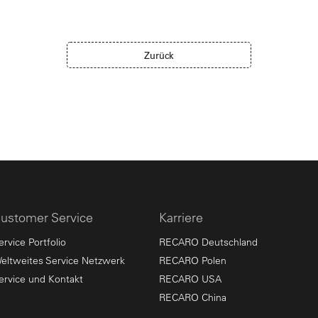
Zurück
ustomer Service
Karriere
ervice Portfolio
RECARO Deutschland
eltweites Service Netzwerk
RECARO Polen
ervice und Kontakt
RECARO USA
RECARO China