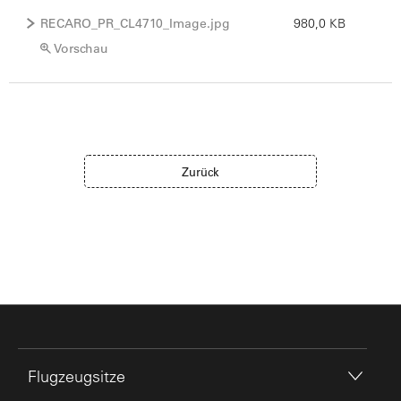
RECARO_PR_CL4710_Image.jpg
980,0 KB
Vorschau
Zurück
Flugzeugsitze