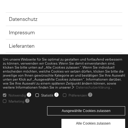
Datenschutz
Impressum
Lieferanten
GTC
Um unsere Webseite für Sie optimal zu gestalten und fortlaufend verbessern
zu können, verwenden wir Cookies. Wenn Sie damit einverstanden sind,
klicken Sie bitte unten auf „Alle Cookies zulassen“. Wenn Sie individuell
entscheiden möchten, welche Cookies wir setzen dürfen, klicken Sie bitte die
AEB
jeweilige von Ihnen gewünschte Kategorie an und bestätigen Sie Ihre Auswahl
unten per Klick auf „Ausgewählte Cookies zulassen“. Informationen darüber,
wie Sie Ihre Auswahl zu einem späteren Zeitpunkt ändern können, sowie
RECARO Social Media Channels
weitere Informationen finden Sie in unserer
Datenschutzerklärung
.
?
?
?
Notwendig
Statistik
Präferenzen
?
Marketing
© 2026 RECARO Aircraft Seating GmbH & Co. KG
Ausgewählte Cookies zulassen
Alle Cookies zulassen