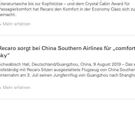
Literaturtasche bis zur Kopfstütze – und dem Crystal Cabin Award für
Passagierkomfort hat Recaro den Komfort in der Economy Class sich zu
gemacht.
Mehr erfahren
Recaro sorgt bei China Southern Airlines für „comfort
sky“
Schwäbisch Hall, Deutschland/Guangzhou, China, 9 August 2019 – Das 
vollständig mit Recaro Sitzen ausgestattete Flugzeug von China Souther
unternahm am 3. Juli seinen Jungfernflug von Guangzhou nach Shangha
Mehr erfahren