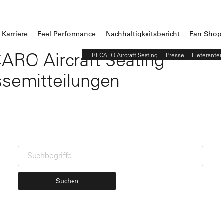
Karriere
Feel Performance
Nachhaltigkeitsbericht
Fan Sho
ARO Aircraft Seating
RECARO Aircraft Seating
Presse
Lieferante
ssemitteilungen
Suchen