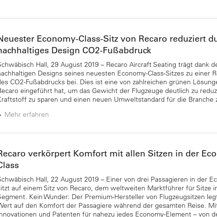
Neuester Economy-Class-Sitz von Recaro reduziert d
nachhaltiges Design CO2-Fußabdruck
Schwäbisch Hall, 29 August 2019 – Recaro Aircraft Seating trägt dank d
nachhaltigen Designs seines neuesten Economy-Class-Sitzes zu einer 
des CO2-Fußabdrucks bei. Dies ist eine von zahlreichen grünen Lösung
Recaro eingeführt hat, um das Gewicht der Flugzeuge deutlich zu reduz
Kraftstoff zu sparen und einen neuen Umweltstandard für die Branche 
Mehr erfahren
Recaro verkörpert Komfort mit allen Sitzen in der E
Class
Schwäbisch Hall, 22 August 2019 – Einer von drei Passagieren in der 
sitzt auf einem Sitz von Recaro, dem weltweiten Marktführer für Sitze 
Segment. Kein Wunder: Der Premium-Hersteller von Flugzeugsitzen leg
Wert auf den Komfort der Passagiere während der gesamten Reise. Mi
Innovationen und Patenten für nahezu jedes Economy-Element – von d