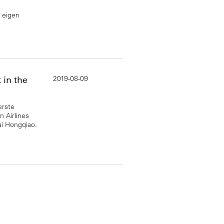
 eigen
2019-08-09
 in the
erste
n Airlines
i Hongqiao.