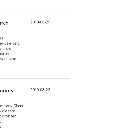
2019-08-29
urch
es
Reduzierung
en, die
ieren,
zu setzen.
2019-08-22
conomy
Economy Class
in diesem
t größten
t
er