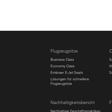
Flugzeugsitze
C
Business Class
S
Economy Class
W
Embraer E-Jet Seats
S
Lösungen für schnellere
Flugzeugsitze
Nachhaltigkeitsbericht
F
Nachhaltige Geschäftspraktiken