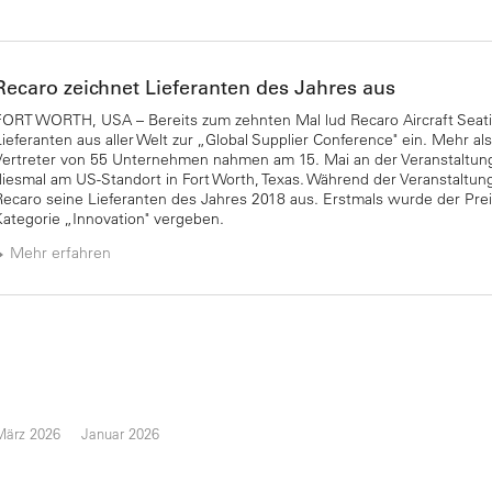
Recaro zeichnet Lieferanten des Jahres aus
FORT WORTH, USA – Bereits zum zehnten Mal lud Recaro Aircraft Seati
Lieferanten aus aller Welt zur „Global Supplier Conference" ein. Mehr al
Vertreter von 55 Unternehmen nahmen am 15. Mai an der Veranstaltung 
diesmal am US-Standort in Fort Worth, Texas. Während der Veranstaltun
Recaro seine Lieferanten des Jahres 2018 aus. Erstmals wurde der Prei
Kategorie „Innovation" vergeben.
Mehr erfahren
März 2026
Januar 2026