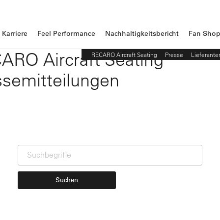
Karriere
Feel Performance
Nachhaltigkeitsbericht
Fan Sho
ARO Aircraft Seating
RECARO Aircraft Seating
Presse
Lieferante
ssemitteilungen
Suchen