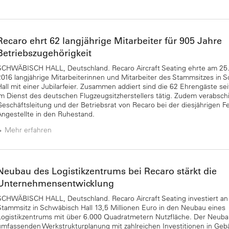
Recaro ehrt 62 langjährige Mitarbeiter für 905 Jahre
Betriebszugehörigkeit
SCHWÄBISCH HALL, Deutschland. Recaro Aircraft Seating ehrte am 2
2016 langjährige Mitarbeiterinnen und Mitarbeiter des Stammsitzes in 
Hall mit einer Jubilarfeier. Zusammen addiert sind die 62 Ehrengäste se
im Dienst des deutschen Flugzeugsitzherstellers tätig. Zudem verabsch
Geschäftsleitung und der Betriebsrat von Recaro bei der diesjährigen Fei
Angestellte in den Ruhestand.
Mehr erfahren
Neubau des Logistikzentrums bei Recaro stärkt die
Unternehmensentwicklung
SCHWÄBISCH HALL, Deutschland. Recaro Aircraft Seating investiert a
Stammsitz in Schwäbisch Hall 13,5 Millionen Euro in den Neubau eines
Logistikzentrums mit über 6.000 Quadratmetern Nutzfläche. Der Neubau i
umfassenden Werkstrukturplanung mit zahlreichen Investitionen in Geb