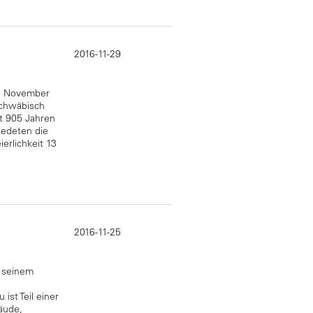
2016-11-29
5. November
Schwäbisch
it 905 Jahren
iedeten die
erlichkeit 13
2016-11-25
n seinem
st Teil einer
äude,