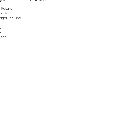
ice
 Recaro
 2016.
eigerung und
en
d
r
ehen.