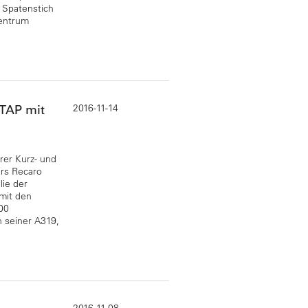
m Spatenstich
zentrum
2016-11-14
 TAP mit
rer Kurz- und
ers Recaro
lie der
 mit den
00
n seiner A319,
2016-11-08