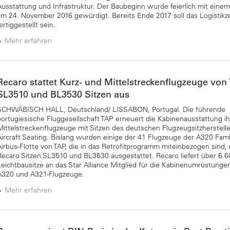
Ausstattung und Infrastruktur. Der Baubeginn wurde feierlich mit eine
am 24. November 2016 gewürdigt. Bereits Ende 2017 soll das Logistik
ertiggestellt sein.
Mehr erfahren
Recaro stattet Kurz- und Mittelstreckenflugzeuge von
SL3510 und BL3530 Sitzen aus
SCHWÄBISCH HALL, Deutschland/ LISSABON, Portugal. Die führende
portugiesische Fluggesellschaft TAP erneuert die Kabinenausstattung ih
Mittelstreckenflugzeuge mit Sitzen des deutschen Flugzeugsitzherstell
Aircraft Seating. Bislang wurden einige der 41 Flugzeuge der A320 Fami
Airbus-Flotte von TAP, die in das Retrofitprogramm miteinbezogen sind,
Recaro Sitzen SL3510 und BL3530 ausgestattet. Recaro liefert über 6.6
Leichtbausitze an das Star Alliance Mitglied für die Kabinenumrüstunge
A320 und A321-Flugzeuge.
Mehr erfahren