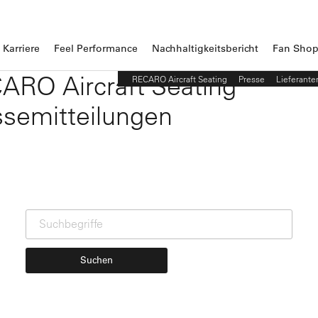
Karriere
Feel Performance
Nachhaltigkeitsbericht
Fan Sho
ARO Aircraft Seating
RECARO Aircraft Seating
Presse
Lieferante
ssemitteilungen
Suchen