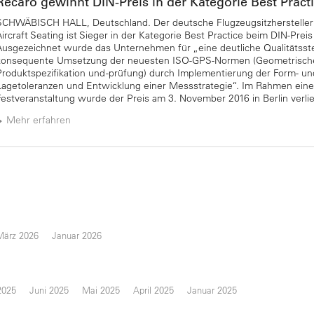
Recaro gewinnt DIN-Preis in der Kategorie Best Pract
SCHWÄBISCH HALL, Deutschland. Der deutsche Flugzeugsitzhersteller
Aircraft Seating ist Sieger in der Kategorie Best Practice beim DIN-Preis
Ausgezeichnet wurde das Unternehmen für „eine deutliche Qualitätsst
konsequente Umsetzung der neuesten ISO-GPS-Normen (Geometrisch
Produktspezifikation und -prüfung) durch Implementierung der Form- un
Lagetoleranzen und Entwicklung einer Messstrategie“. Im Rahmen eine
Festveranstaltung wurde der Preis am 3. November 2016 in Berlin verli
Mehr erfahren
März 2026
Januar 2026
2025
Juni 2025
Mai 2025
April 2025
Januar 2025