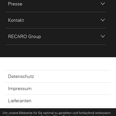
Presse
Kontakt
RECARO Group
Datenschutz
Impressum
Lieferanten
GTC
Um unsere Webseite für Sie optimal zu gestalten und fortlaufend verbessern